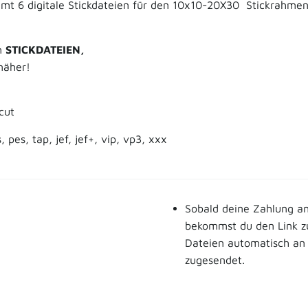
amt 6 digitale Stickdateien für den
10x10-20X30 Stickrahmen 
um
STICKDATEIEN,
fnäher!
cut
, pes, tap, jef, jef+, vip, vp3, xxx
Sobald deine Zahlung a
bekommst du den Link 
Dateien automatisch an 
zugesendet.