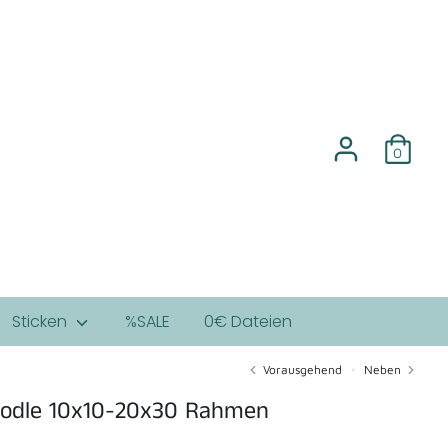
0
Sticken
%SALE
0€ Dateien
Vorausgehend
Neben
oodle 10x10-20x30 Rahmen