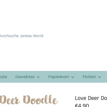
uche
kate
Gewebtes
Papierkram
Plotten
Love Deer D
€4,90