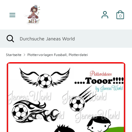
Direkt
zum
0
Inhalt
Suchen
Durchsuche
Janeas
Suchen
Suche
Durchsuche
World
schließen
Janeas
World
Startseite
Plottervorlagen Fussball, Plotterdatei