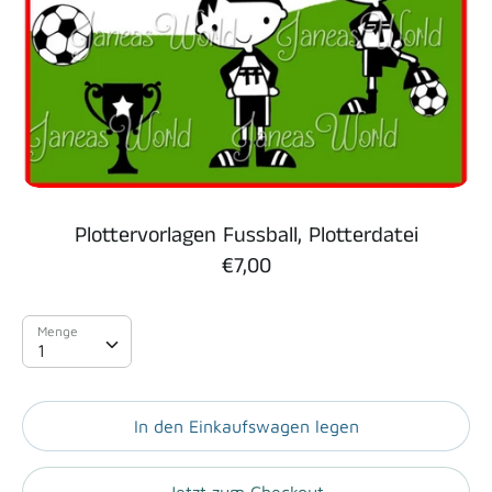
Plottervorlagen Fussball, Plotterdatei
€7,00
Menge
Menge
1
In den Einkaufswagen legen
Jetzt zum Checkout